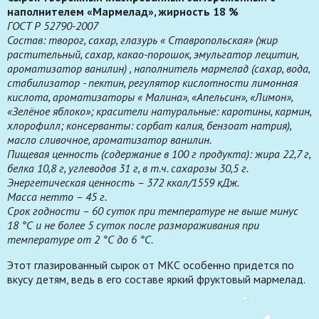
наполнителем «Мармелад», жирность 18 %
ГОСТ Р 52790-2007
Состав: творог, сахар, глазурь « Ставропольская» (жир
растительный, сахар, какао-порошок, эмульгатор лецитин,
ароматизатор ванилин) , наполнитель мармелад (сахар, вода,
стабилизатор - пектин, регулятор кислотности лимонная
кислота, ароматизаторы « Малина», «Апельсин», «Лимон»,
«Зелёное яблоко»; красители натуральные: каротины, кармин,
хлорофилл; консерванты: сорбат калия, бензоат натрия),
масло сливочное, ароматизатор ванилин.
Пищевая ценность (содержание в 100 г продукта): жира 22,7 г,
белка 10,8 г, углеводов 31 г, в т.ч. сахарозы 30,5 г.
Энергетическая ценность – 372 ккал/1559 кДж.
Масса нетто – 45 г.
Срок годности – 60 суток при температуре не выше минус
18 °С и не более 5 суток после размораживания при
температуре от 2 °С до 6 °С.
Этот глазированный сырок от МКС особенно придется по
вкусу детям, ведь в его составе яркий фруктовый мармелад.