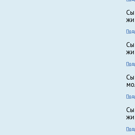
Сы
жи
Под
Сы
жи
Под
Сы
мо
Под
Сы
жи
Под