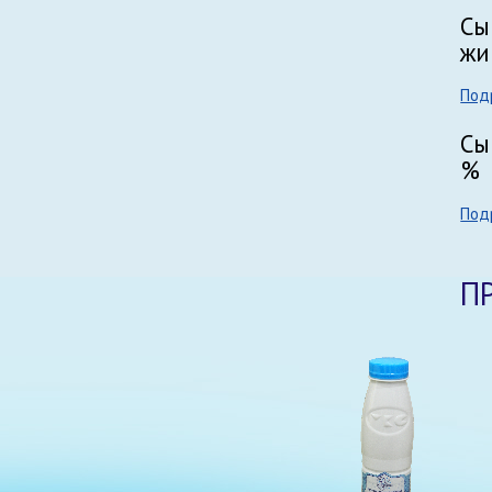
Сы
жи
Под
Сы
%
Под
П