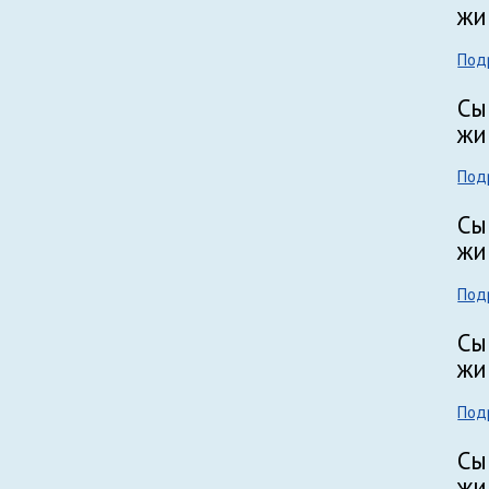
жи
Соки, напитки, вода
Под
Хлебобулочные изделия
Сы
Торты, пирожные, рулеты
жи
Печенье, пряники, сухари
Под
Бакалея
Сы
Полуфабрикаты
жи
Снеки
Под
Ингредиенты из молока для розничной
Сы
реализации
жи
Продукты линейки «Премиум»
Под
Сы
жи