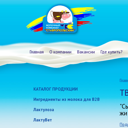
Главная
О компании
Вакансии
Где купить?
Глав
КАТАЛОГ ПРОДУКЦИИ
Т
Молоко и сливки
Ингредиенты из молока для B2B
"С
Традиционные кисломолочные
Лактулоза
жи
продукты и сметана
ЛактуВет
Под
Биойогурты