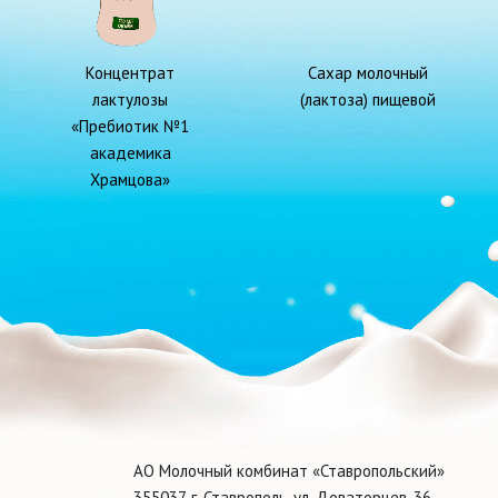
Концентрат
Сахар молочный
лактулозы
(лактоза) пищевой
«Пребиотик №1
академика
Храмцова»
АО Молочный комбинат «Ставропольский»
355037, г. Ставрополь, ул. Доваторцев, 36