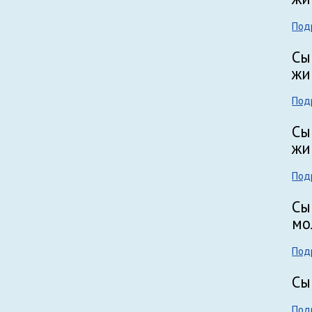
Под
Сы
жи
Под
Сы
жи
Под
Сы
мо
Под
Сы
Под