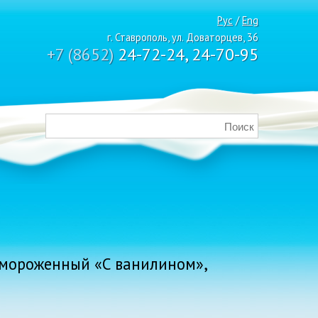
Рус
/
Eng
г. Ставрополь, ул. Доваторцев, 36
+7 (8652)
24-72-24, 24-70-95
амороженный «С ванилином»,