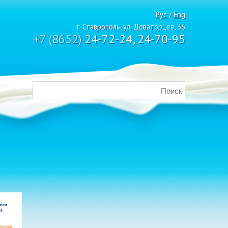
Рус
/
Eng
г. Ставрополь, ул. Доваторцев, 36
+7 (8652)
24-72-24, 24-70-95