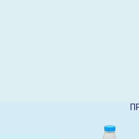
Соки, напитки, вода
Хлебобулочные изделия
Торты, пирожные, рулеты
Печенье, пряники, сухари
Бакалея
Полуфабрикаты
Снеки
Ингредиенты из молока для розничной
реализации
П
Продукты линейки «Премиум»