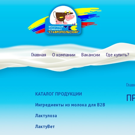
Главная
О компании
Вакансии
Где купить?
Глав
КАТАЛОГ ПРОДУКЦИИ
П
Молоко и сливки
Ингредиенты из молока для B2B
Традиционные кисломолочные
Лактулоза
продукты и сметана
ЛактуВет
Биойогурты