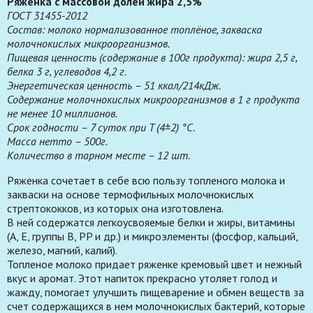
Ряженка с массовой долей жира 2,5%
ГОСТ 31455-2012
Состав: молоко нормализованное топлёное, закваска
молочнокислых микроорганизмов.
Пищевая ценность (содержание в 100г продукта): жира 2,5 г,
белка 3 г, углеводов 4,2 г.
Энергетическая ценность – 51 ккал/214кДж.
Содержание молочнокислых микроорганизмов в 1 г продукта
не менее 10 миллионов.
Срок годности – 7 суток при T (4±2) °С.
Масса нетто – 500г.
Количество в тарном месте – 12 шт.
Ряженка сочетает в себе всю пользу топленого молока и
закваски на основе термофильных молочнокислых
стрептококков, из которых она изготовлена.
В ней содержатся легкоусвояемые белки и жиры, витамины
(А, Е, группы В, PP и др.) и микроэлементы (фосфор, кальций,
железо, магний, калий).
Топленое молоко придает ряженке кремовый цвет и нежный
вкус и аромат. Этот напиток прекрасно утоляет голод и
жажду, помогает улучшить пищеварение и обмен веществ за
счет содержащихся в нем молочнокислых бактерий, которые