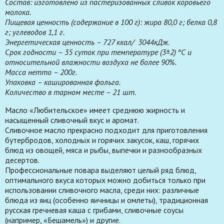
Состав: изготовлено из пастеризованных сливок коровьего
молока.
Пищевая ценность (содержание в 100 г): жира 80,0 г; белка 0,8
г; углеводов 1,1 г.
Энергетическая ценность – 727 ккал/ 3044кДж.
Срок годности – 35 суток при температуре (3±2) ºС и
относительной влажности воздуха не более 90%.
Масса нетто – 200г.
Упаковка –
кашированная фольга
.
Количество в тарном месте – 21 шт.
Масло «Любительское» имеет среднюю жирность и
насыщенный сливочный вкус и аромат.
Сливочное масло прекрасно подходит для приготовления
бутербродов, холодных и горячих закусок, каш, горячих
блюд из овощей, мяса и рыбы, выпечки и разнообразных
десертов.
Профессиональные повара выделяют целый ряд блюд,
оптимального вкуса которых можно добиться только при
использовании сливочного масла, среди них: различные
блюда из яиц (особенно яичницы и омлеты), традиционная
русская гречневая каша с грибами, сливочные соусы
(например, «Бешамель») и другие.