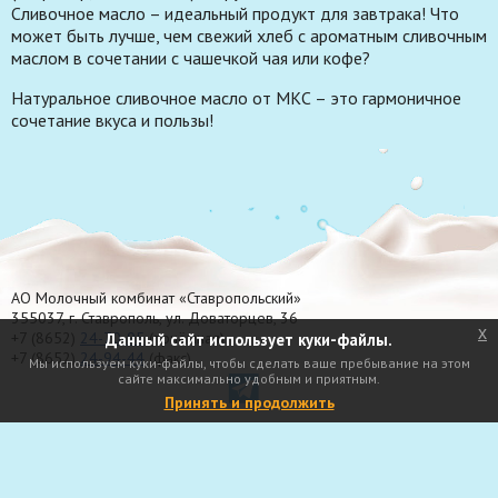
Сливочное масло – идеальный продукт для завтрака! Что
может быть лучше, чем свежий хлеб с ароматным сливочным
маслом в сочетании с чашечкой чая или кофе?
Натуральное сливочное масло от МКС – это гармоничное
сочетание вкуса и пользы!
АО Молочный комбинат «Ставропольский»
355037, г. Ставрополь, ул. Доваторцев, 36
x
+7 (8652)
24-70-95
(приёмная)
Данный сайт использует куки-файлы.
+7 (8652)
24-94-44
(факс)
Мы используем куки-файлы, чтобы сделать ваше пребывание на этом
сайте максимально удобным и приятным.
Принять и продолжить