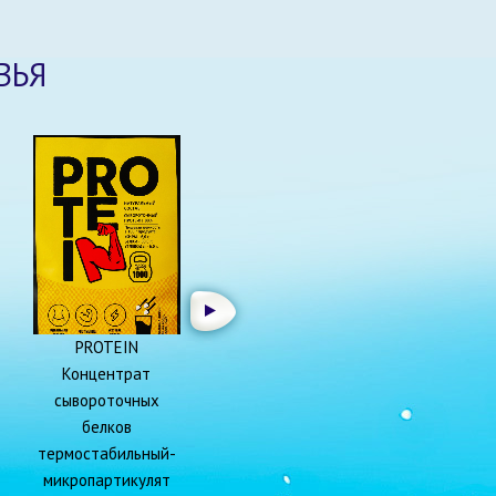
ВЬЯ
PROTEIN
Концентрат
сывороточных
белков
термостабильный-
микропартикулят