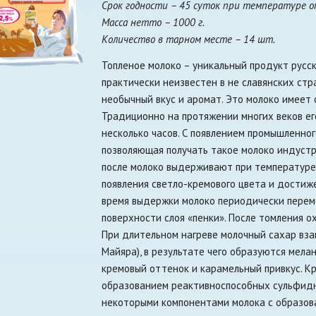
Срок годности – 45 суток при температуре от
Масса нетто – 1000 г.
Количество в тарном месте – 14 шт.
Топленое молоко – уникальный продукт русск
практически неизвестен в не славянских стра
необычный вкус и аромат. Это молоко имеет 
Традиционно на протяжении многих веков его
несколько часов. С появлением промышленно
позволяющая получать такое молоко индустр
после молоко выдерживают при температуре 
появления светло-кремового цвета и достиж
время выдержки молоко периодически перем
поверхности слоя «пенки». После томления о
При длительном нагреве молочный сахар вза
Майяра), в результате чего образуются мел
кремовый оттенок и карамельный привкус. К
образованием реактивноспособных сульфидн
некоторыми компонентами молока с образов