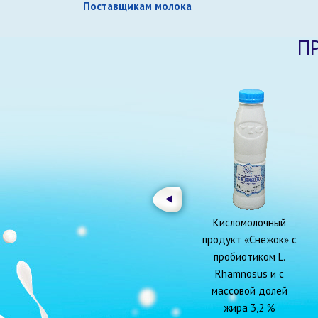
Поставщикам молока
П
Кисломолочный
продукт «Снежок» с
пробиотиком L.
Rhamnosus и с
массовой долей
жира 3,2 %