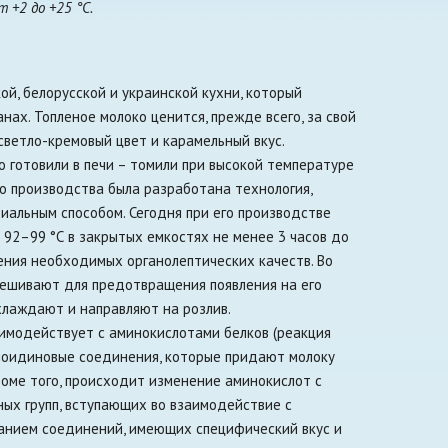
 +2 до +25 °С.
ой, белорусской и украинской кухни, который
нах. Топленое молоко ценится, прежде всего, за свой
светло-кремовый цвет и карамельный вкус.
 готовили в печи – томили при высокой температуре
го производства была разработана технология,
иальным способом. Сегодня при его производстве
92–99 °С в закрытых емкостях не менее 3 часов до
ения необходимых органолептических качеств. Во
ешивают для предотвращения появления на его
хлаждают и направляют на розлив.
имодействует с аминокислотами белков (реакция
аноидиновые соединения, которые придают молоку
роме того, происходит изменение аминокислот с
ых групп, вступающих во взаимодействие с
анием соединений, имеющих специфический вкус и