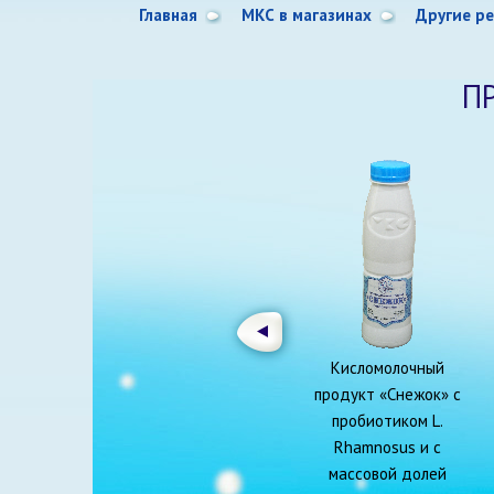
Главная
МКС в магазинах
Другие р
П
Кисломолочный
продукт «Снежок» с
пробиотиком L.
Rhamnosus и с
массовой долей