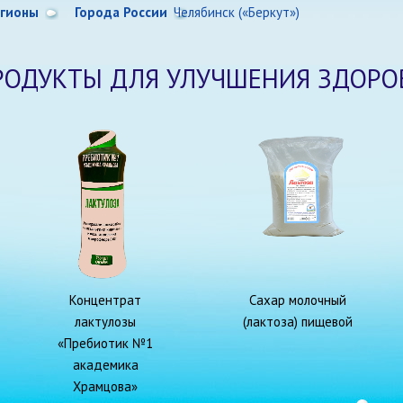
егионы
Города России
Челябинск («Беркут»)
РОДУКТЫ ДЛЯ УЛУЧШЕНИЯ ЗДОРО
Концентрат
Сахар молочный
лактулозы
(лактоза) пищевой
«Пребиотик №1
академика
Храмцова»