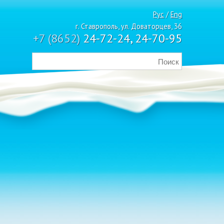
Рус
/
Eng
г. Ставрополь, ул. Доваторцев, 36
+7 (8652)
24-72-24, 24-70-95