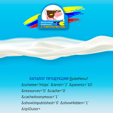
КАТАЛОГ ПРОДУКЦИИ
[[pdoMenu?
&scheme=`https` &level=`2` &parents=`10`
&resources=`0` &cache=`0`
&cacheAnonymous=`1`
&showUnpublished=`0` &showHidden=`1`
&tplOuter=