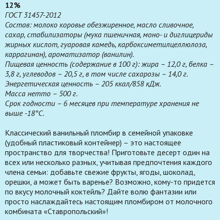
12%
ГОСТ 31457-2012
Состав: молоко коровье обезжиренное, масло сливочное,
сахар, стабилизаторы (мука пшеничная, моно- и диглицериды
жирных кислот, гуаровая камедь, карбоксиметилцеллюлоза,
каррагинан), ароматизатор (ванилин).
Пищевая ценность (содержание в 100 г): жира – 12,0 г, белка –
3,8 г, углеводов – 20,5 г, в том числе сахарозы – 14,0 г.
Энергетическая ценность – 205 ккал/858 кДж.
Масса нетто – 500 г.
Срок годности – 6 месяцев при температуре хранения не
выше -18°С.
Классический ванильный пломбир в семейной упаковке
(удобный пластиковый контейнер) – это настоящее
пространство для творчества! Приготовьте десерт один на
всех или несколько разных, учитывая предпочтения каждого
члена семьи: добавьте свежие фрукты, ягоды, шоколад,
орешки, а может быть варенье? Возможно, кому-то придется
по вкусу молочный коктейль? Дайте волю фантазии или
просто наслаждайтесь настоящим пломбиром от молочного
комбината «Ставропольский»!