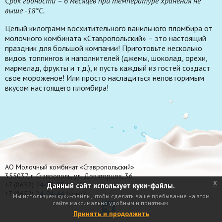
Срок годности – 6 месяцев при температуре хранения не
выше -18°С.
Целый килограмм восхитительного ванильного пломбира от
молочного комбината «Ставропольский» – это настоящий
праздник для большой компании! Приготовьте несколько
видов топпингов и наполнителей (джемы, шоколад, орехи,
мармелад, фрукты и т.д.), и пусть каждый из гостей создаст
свое мороженое! Или просто насладиться неповторимым
вкусом настоящего пломбира!
АО Молочный комбинат «Ставропольский»
355037, г. Ставрополь, ул. Доваторцев, 36
x
+7 (8652)
24-70-95
(приёмная)
Данный сайт использует куки-файлы.
+7 (8652)
24-94-44
(факс)
Мы используем куки-файлы, чтобы сделать ваше пребывание на этом
сайте максимально удобным и приятным.
Принять и продолжить