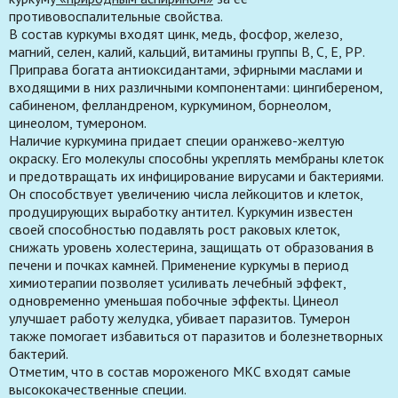
противовоспалительные свойства.
В состав куркумы входят цинк, медь, фосфор, железо,
магний, селен, калий, кальций, витамины группы В, С, Е, РР.
Приправа богата антиоксидантами, эфирными маслами и
входящими в них различными компонентами: цингибереном,
сабиненом, фелландреном, куркумином, борнеолом,
цинеолом, тумероном.
Наличие куркумина придает специи оранжево-желтую
окраску. Его молекулы способны укреплять мембраны клеток
и предотвращать их инфицирование вирусами и бактериями.
Он способствует увеличению числа лейкоцитов и клеток,
продуцирующих выработку антител. Куркумин известен
своей способностью подавлять рост раковых клеток,
снижать уровень холестерина, защищать от образования в
печени и почках камней. Применение куркумы в период
химиотерапии позволяет усиливать лечебный эффект,
одновременно уменьшая побочные эффекты. Цинеол
улучшает работу желудка, убивает паразитов. Тумерон
также помогает избавиться от паразитов и болезнетворных
бактерий.
Отметим, что в состав мороженого МКС входят самые
высококачественные специи.