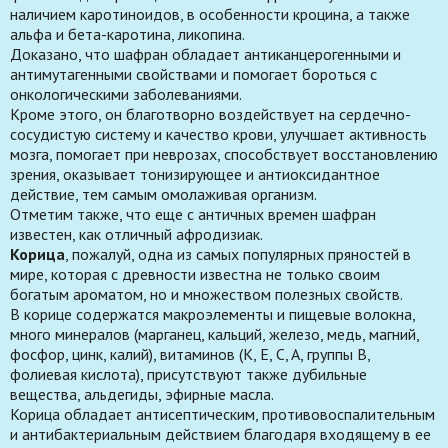
наличием каротиноидов, в особенности кроцина, а также
альфа и бета-каротина, ликопина.
Доказано, что шафран обладает антиканцерогенными и
антимутагенными свойствами и помогает бороться с
онкологическими заболеваниями.
Кроме этого, он благотворно воздействует на сердечно-
сосудистую систему и качество крови, улучшает активность
мозга, помогает при неврозах, способствует восстановлению
зрения, оказывает тонизирующее и антиоксидантное
действие, тем самым омолаживая организм.
Отметим также, что еще с античных времен шафран
известен, как отличный афродизиак.
Корица
, пожалуй, одна из самых популярных пряностей в
мире, которая с древности известна не только своим
богатым ароматом, но и множеством полезных свойств.
В корице содержатся макроэлементы и пищевые волокна,
много минералов (марганец, кальций, железо, медь, магний,
фосфор, цинк, калий), витаминов (K, E, C, A, группы В,
фолиевая кислота), присутствуют также дубильные
вещества, альдегиды, эфирные масла.
Корица обладает антисептическим, противовоспалительным
и антибактериальным действием благодаря входящему в ее