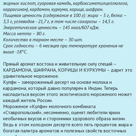
жирных кислот, гуаровая камедь, карбоксиметилцеллюлоза,
каррагинан), кардамон, куркума, корица, шафран.
Пищевая ценность (содержание в 100 г): жира – 5 г, белка –
3,3 г, углеводов - 21,7 г, в том числе сахарозы – 14,5 г.
Энергетическая ценность – 145 ккал/607 кДж.
Масса нетто – 80 г.
Количество в тарном месте – 30 шт.
Срок годности – 6 месяцев при температуре хранения не
выше -18°С.
Пряный аромат востока и живительную силу специй –
КАРДАМОНА, ШАФРАНА, КОРИЦЫ И КУРКУМЫ – дарит это
удивительное мороженое.
Кулфи – замороженный десерт на основе молока и
кардамона, который давно популярен в Индии. Теперь
насладиться вкусом этого экзотического мороженого может
каждый житель России.
Мороженое «Кулфи» молочного комбината
«Ставропольский», несомненно, оценят любители ярких
необычных вкусов и сторонники здорового образа жизни.
Ведь в этом холодном десерте всего пять процентов жира и
богатая палитра ароматов и полезных свойств восточных