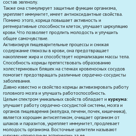
состав эвгенолу.
Также она стимулирует защитные функции организма,
укрепляет иммунитет, имеет антиоксидантные свойства.
Помимо этого, корица повышает активность и
регенеративные способности клеток, улучшает циркуляцию
крови. Что позволяет продлить молодость и улучшить
общее самочувствие.
Активизируя пищеварительные процессы и снижая
содержание глюкозы в крови, она предотвращает
накопление жира и способствует нормализации массы тела.
Способность корицы препятствовать образованию
холестериновых бляшек на стенках кровеносных сосудов
помогает предотвращать различные сердечно-сосудисты
заболевания.
Давно известно и свойство корицы активизировать работу
головного мозга и улучшать работоспособность.
Целым спектром уникальных свойств обладает и
куркума
:
улучшает работу сердечно-сосудистой системы, мозга и
органов пищеварения (желудка, печени, почек, кишечника),
является хорошим антисептиком, очищает организм от
шлаков и паразитов, укрепляет иммунитет, продлевает
молодость организма. Восточные целители называют
куркуму
«природным аспирином»
за ее