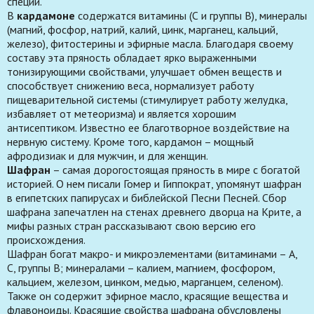
специй.
В
кардамоне
содержатся витамины (С и группы В), минералы
(магний, фосфор, натрий, калий, цинк, марганец, кальций,
железо), фитостерины и эфирные масла. Благодаря своему
составу эта пряность обладает ярко выраженными
тонизирующими свойствами, улучшает обмен веществ и
способствует снижению веса, нормализует работу
пищеварительной системы (стимулирует работу желудка,
избавляет от метеоризма) и является хорошим
антисептиком. Известно ее благотворное воздействие на
нервную систему. Кроме того, кардамон – мощный
афродизиак и для мужчин, и для женщин.
Шафран
– самая дорогостоящая пряность в мире с богатой
историей. О нем писали Гомер и Гиппократ, упомянут шафран
в египетских папирусах и библейской Песни Песней. Сбор
шафрана запечатлен на стенах древнего дворца на Крите, а
мифы разных стран рассказывают свою версию его
происхождения.
Шафран богат макро- и микроэлементами (витаминами – А,
С, группы В; минералами – калием, магнием, фосфором,
кальцием, железом, цинком, медью, марганцем, селеном).
Также он содержит эфирное масло, красящие вещества и
флавоноиды. Красящие свойства шафрана обусловлены