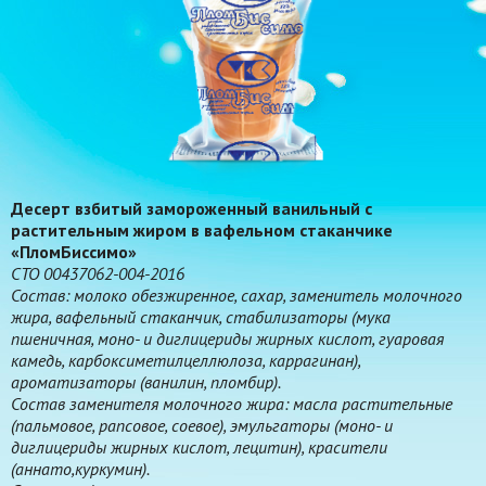
Десерт взбитый замороженный ванильный с
растительным жиром в вафельном стаканчике
«ПломБиссимо»
СТО 00437062-004-2016
Состав: молоко обезжиренное, сахар, заменитель молочного
жира, вафельный стаканчик, стабилизаторы (мука
пшеничная, моно- и диглицериды жирных кислот, гуаровая
камедь, карбоксиметилцеллюлоза, каррагинан),
ароматизаторы (ванилин, пломбир).
Состав заменителя молочного жира: масла растительные
(пальмовое, рапсовое, соевое), эмульгаторы (моно- и
диглицериды жирных кислот, лецитин), красители
(аннато,куркумин).