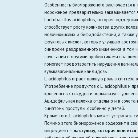
Особенность биомороженого заключается в то
мороженое, предварительно заквашивается
Lactobacillus acidophilus, которая поддерж
способствует росту количества других полез
молочнокислых и бифидобактерий, а также 
фруктовых кислот, которые улучшаю состояни
синдроме раздраженного кишечника, в том ч
сочетании с другими пробиотиками она помог
помогает предотвратить нарушения вагиналь
вульвавагинальные кандидозы.
L. acidophilus играет важную роль в синтезе 
Употребление продуктов с L. acidophilus и 
кровеносных сосудов и нормализует уровень
Ацидофильная палочка отдельно и в сочета
симптомы простуды, особенно у детей.
Кроме того, L. acidophilus может устранять с
Помимо этого биомороженое содержит в сво
ингредиент –
лактулозу, которая является
собственной полезной микрофлоры, так и вн