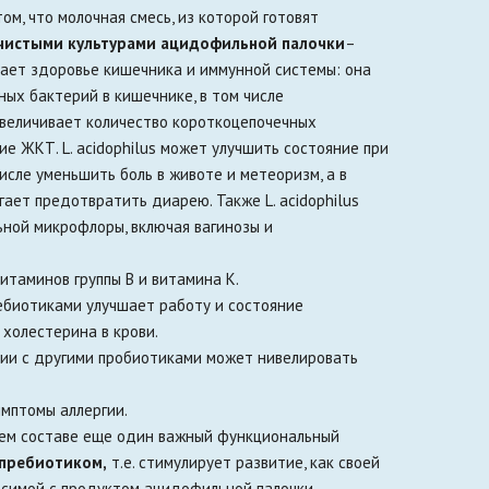
м, что молочная смесь, из которой готовят
чистыми культурами ацидофильной палочки
–
ивает здоровье кишечника и иммунной системы: она
ных бактерий в кишечнике, в том числе
увеличивает количество короткоцепочечных
е ЖКТ. L. acidophilus может улучшить состояние при
исле уменьшить боль в животе и метеоризм, а в
ает предотвратить диарею. Также L. acidophilus
ной микрофлоры, включая вагинозы и
витаминов группы В и витамина К.
пребиотиками улучшает работу и состояние
 холестерина в крови.
нии с другими пробиотиками может нивелировать
имптомы аллергии.
ем составе еще один важный функциональный
 пребиотиком,
т.е. стимулирует развитие, как своей
осимой с продуктом ацидофильной палочки.