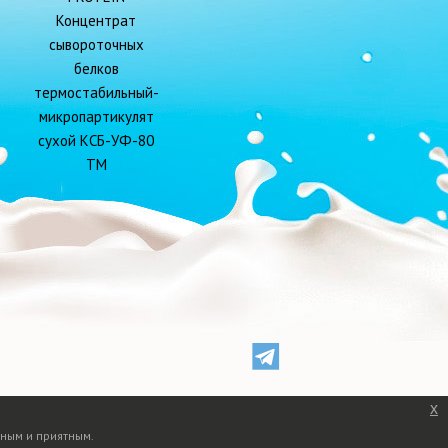
Концентрат
сывороточных
белков
термостабильный-
микропартикулят
сухой КСБ-УФ-80
ТМ
x
ным и приятным.