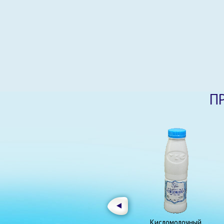
П
Кисломолочный