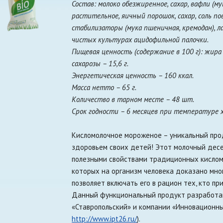
Состав: молоко обезжиренное, сахар, вафли (м
растительное, яичный порошок, сахар, соль пов
стабилизаторы (мука пшеничная, кремодан), ла
чистых культурах ацидофильной палочки.
Пищевая ценность (содержание в 100 г): жира – 4
сахарозы – 15,6 г.
Энергетическая ценность – 160 ккал.
Масса нетто – 65 г.
Количество в тарном месте – 48 шт.
Срок годности – 6 месяцев при температуре х
Кисломолочное мороженое – уникальный прод
здоровьем своих детей! Этот молочный дес
полезными свойствами традиционных кислом
которых на организм человека доказано мно
позволяет включать его в рацион тех, кто п
Данный функциональный продукт разработа
«Ставропольский» и компании «Инновационны
http://www.ipt26.ru/
).