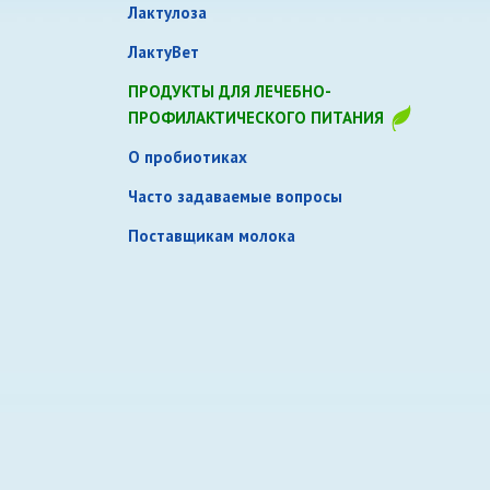
Традиционные кисломолочные
Лактулоза
продукты и сметана
ЛактуВет
Биойогурты
ПРОДУКТЫ ДЛЯ ЛЕЧЕБНО-
Творог и творожные продукты
ПРОФИЛАКТИЧЕСКОГО ПИТАНИЯ
Сыры
О пробиотиках
Продукты по технологии сыра
Часто задаваемые вопросы
Молокосодержащие продукты по
Поставщикам молока
технологии плавленого сыра
Масло сливочное
Спреды
Маргарин
Десерты и коктейли
Мороженое и замороженные десерты