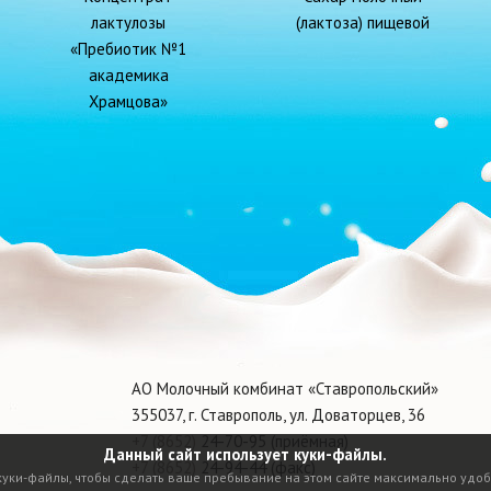
лактулозы
(лактоза) пищевой
«Пребиотик №1
академика
Храмцова»
АО Молочный комбинат «Ставропольский»
355037, г. Ставрополь, ул. Доваторцев, 36
+7 (8652)
24-70-95 (приёмная)
Данный сайт использует куки-файлы.
+7 (8652)
24-94-44 (факс)
куки-файлы, чтобы сделать ваше пребывание на этом сайте максимально удоб