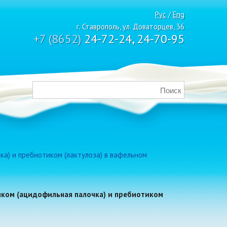
Рус
/
Eng
г. Ставрополь, ул. Доваторцев, 36
+7 (8652)
24-72-24, 24-70-95
а) и пребиотиком (лактулоза) в вафельном
ком (ацидофильная палочка) и пребиотиком