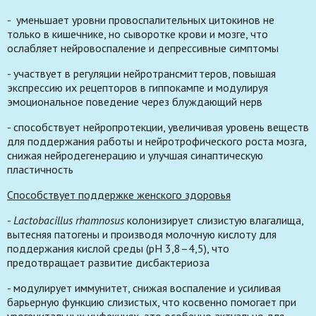
- уменьшает уровни провоспалительных цитокинов не
только в кишечнике, но сыворотке крови и мозге, что
ослабляет нейровоспаление и депрессивные симптомы
- участвует в регуляции нейротрансмиттеров, повышая
экспрессию их рецепторов в гиппокампе и модулируя
эмоциональное поведение через блуждающий нерв
- способствует нейропротекции, увеличивая уровень веществ
для поддержания работы и нейротрофического роста мозга,
снижая нейродегенерацию и улучшая синаптическую
пластичность
Способствует поддержке женского здоровья
-
Lactobacillus rhamnosus
колонизирует слизистую влагалища,
вытесняя патогены и производя молочную кислоту для
поддержания кислой среды (pH 3,8–4,5), что
предотвращает развитие дисбактериоза
- модулирует иммунитет, снижая воспаление и усиливая
барьерную функцию слизистых, что косвенно помогает при
урогенитальных инфекциях, это особенно актуально для