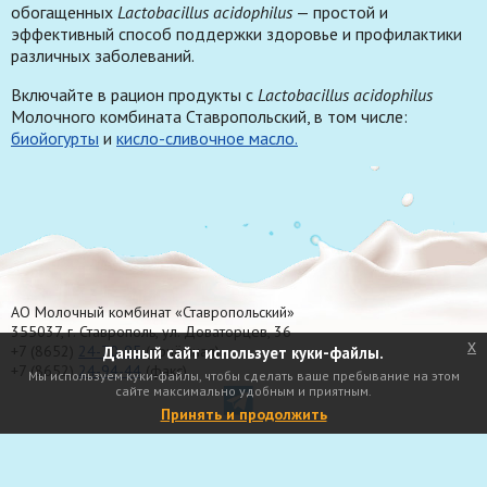
обогащенных
Lactobacillus acidophilus
— простой и
эффективный способ поддержки здоровье и профилактики
различных заболеваний.
Включайте в рацион продукты с
Lactobacillus acidophilus
Молочного комбината Ставропольский, в том числе:
биойогурты
и
кисло-сливочное масло.
АО Молочный комбинат «Ставропольский»
355037, г. Ставрополь, ул. Доваторцев, 36
x
+7 (8652)
24-70-95
(приёмная)
Данный сайт использует куки-файлы.
+7 (8652)
24-94-44
(факс)
Мы используем куки-файлы, чтобы сделать ваше пребывание на этом
сайте максимально удобным и приятным.
Принять и продолжить