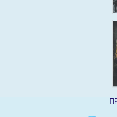
Соки, напитки, вода
Хлебобулочные изделия
Торты, пирожные, рулеты
Печенье, пряники, сухари
Бакалея
Полуфабрикаты
Снеки
Ингредиенты из молока для розничной
реализации
Продукты линейки «Премиум»
П