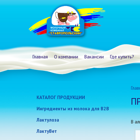
Главная
О компании
Вакансии
Где купить?
Глав
КАТАЛОГ ПРОДУКЦИИ
П
Молоко и сливки
Ингредиенты из молока для B2B
Традиционные кисломолочные
Лактулоза
В а
продукты и сметана
ЛактуВет
Биойогурты