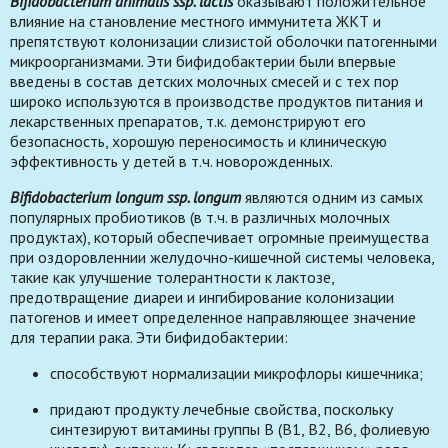
Bifidobacterium animalis ssp. lactis
оказывают положительное
влияние на становление местного иммунитета ЖКТ и
препятствуют колонизации слизистой оболочки патогенными
микроорганизмами. Эти бифидобактерии были впервые
введены в состав детских молочных смесей и с тех пор
широко используются в производстве продуктов питания и
лекарственных препаратов, т.к. демонстрируют его
безопасность, хорошую переносимость и клиническую
эффективность у детей в т.ч. новорожденных.
Bifidobacterium longum ssp. longum
являются одним из самых
популярных пробиотиков (в т.ч. в различных молочных
продуктах), который обеспечивает огромные преимущества
при оздоровленнии желудочно-кишечной системы человека,
такие как улучшение толерантности к лактозе,
предотвращение диареи и ингибирование колонизации
патогенов и имеет определенное направляющее значение
для терапии рака. Эти бифидобактерии:
способствуют нормализации микрофлоры кишечника;
придают продукту лечебные свойства, поскольку
синтезируют витамины группы В (B1, В2, В6, фолиевую