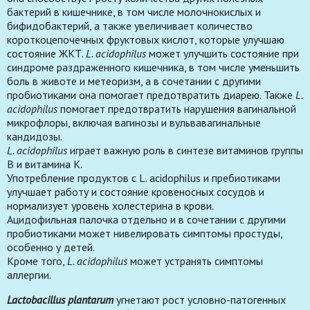
бактерий в кишечнике, в том числе молочнокислых и
бифидобактерий, а также увеличивает количество
короткоцепочечных фруктовых кислот, которые улучшаю
состояние ЖКТ.
L. acidophilus
может улучшить состояние при
синдроме раздраженного кишечника, в том числе уменьшить
боль в животе и метеоризм, а в сочетании с другими
пробиотиками она помогает предотвратить диарею. Также
L.
acidophilus
помогает предотвратить нарушения вагинальной
микрофлоры, включая вагинозы и вульвавагинальные
кандидозы.
L. acidophilus
играет важную роль в синтезе витаминов группы
В и витамина К.
Употребление продуктов с L. acidophilus и пребиотиками
улучшает работу и состояние кровеносных сосудов и
нормализует уровень холестерина в крови.
Ацидофильная палочка отдельно и в сочетании с другими
пробиотиками может нивелировать симптомы простуды,
особенно у детей.
Кроме того,
L. acidophilus
может устранять симптомы
аллергии.
Lactobacillus plantarum
угнетают рост условно-патогенных