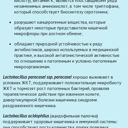
кислоту), витамин К; являются «поставщиком» ряда
незаменимых аминокислот, в том числе триптофана,
который способствует биосинтезу серотонина;
разрушают канцерогенные вещества, которые
образуют некоторые представители кишечной
микрофлоры при азотном обмене;
обладают природной устойчивостью к ряду
антибиотиков, широко используемых в медицинской
практике, и высокой антагонистической активностью
по отношению к патогенным и условно-патогенным
микроорганизмам.
Lactobacillus paracasei ssp. paracasei
хорошо выживают в
условиях ЖКТ, поддерживают положительную микробиоту
ЖКТ и тормозят рост патогенных бактерий, проявляя
терапевтическое действие при язвенном колите,
дивертикулярной болезни кишечника синдроме
раздраженного кишечника.
Lactobacillus acidophilus
(ацидофильная палочка)
поддерживает здоровье кишечника и иммунной системы:
она способствует росту количества других полезных