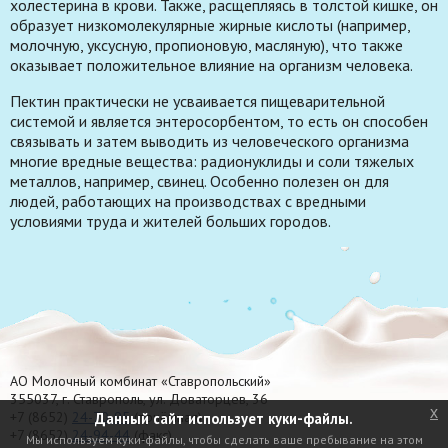
холестерина в крови. Также, расщепляясь в толстой кишке, он
образует низкомолекулярные жирные кислоты (например,
молочную, уксусную, пропионовую, масляную), что также
оказывает положительное влияние на организм человека.
Пектин практически не усваивается пищеварительной
системой и является энтеросорбентом, то есть он способен
связывать и затем выводить из человеческого организма
многие вредные вещества: радионуклиды и соли тяжелых
металлов, например, свинец. Особенно полезен он для
людей, работающих на производствах с вредными
условиями труда и жителей больших городов.
АО Молочный комбинат «Ставропольский»
355037, г. Ставрополь, ул. Доваторцев, 36
x
+7 (8652)
24-70-95
(приёмная)
Данный сайт использует куки-файлы.
+7 (8652)
24-94-44
(факс)
Мы используем куки-файлы, чтобы сделать ваше пребывание на этом