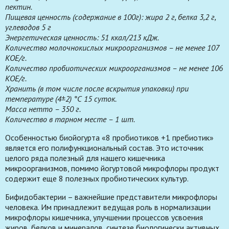
пектин.
Пищевая ценность (содержание в 100г): жира 2 г, белка 3,2 г,
углеводов 5 г
Энергетическая ценность: 51 ккал/213 кДж.
Количество молочнокислых микроорганизмов – не менее 107
КОЕ/г.
Количество пробиотических микроорганизмов – не менее 106
КОЕ/г.
Хранить (в том числе после вскрытия упаковки) при
температуре (4±2) °С 15 суток.
Масса нетто – 350 г.
Количество в тарном месте – 1 шт.
Особенностью биойогурта «8 пробиотиков +1 пребиотик»
является его полифункциональный состав. Это источник
целого ряда полезный для нашего кишечника
микроорганизмов, помимо йогуртовой микрофлоры продукт
содержит еще 8 полезных пробиотических культур.
Бифидобактерии – важнейшие представители микрофлоры
человека. Им принадлежит ведущая роль в нормализации
микрофлоры кишечника, улучшении процессов усвоения
жиров, белков и минералов, синтезе биологически активных