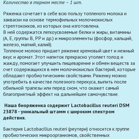
Количество в тарном месте – 1 шт.
Ряженка сочетает в себе всю пользу топленого молока и
закваски на основе термофильных молочнокислых
стрептококков, из которых она изготовлена.
В ней содержатся легкоусвояемые белки и жиры, витамины
(А, Е, группы В, PP и др.) и микроэлементы (фосфор, кальций,
железо, магний, калий).
Топленое молоко придает ряженке кремовый цвет и нежный
вкус и аромат. Этот напиток прекрасно утоляет голод и
жажду, помогает улучшить пищеварение и обмен веществ за
счет содержащихся в нем молочнокислых бактерий, которые
обладают пробиотическими свойствами. Ряженку можно
употребить в качестве полезного перекуса, выпить после
обильной трапезы или перед сном, что окажет самый
благоприятный эффект на дальнейшее самочувствие.
Наша биоряженка содержит Lactobacillus reuteri DSM
23878 - уникальный штамм с широким спектром
действия.
Бактерия Lactobacillus reuteri (реутери) относится к группе
пробиотических микроорганизмов, свойственных