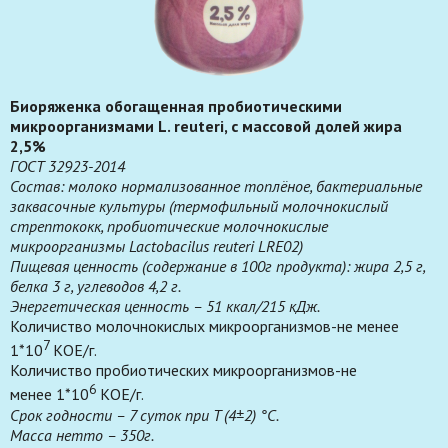
Биоряженка обогащенная пробиотическими
микроорганизмами L. reuteri, с массовой долей жира
2,5%
ГОСТ 32923-2014
Состав: молоко нормализованное топлёное, бактериальные
заквасочные культуры (термофильный молочнокислый
стрептококк, пробиотические молочнокислые
микроорганизмы Lactobacilus reuteri LRE02)
Пищевая ценность (содержание в 100г продукта): жира 2,5 г,
белка 3 г, углеводов 4,2 г.
Энергетическая ценность – 51 ккал/215 кДж.
Количиство молочнокислых микроорганизмов-не менее
7
1*10
КОЕ/г.
Количиство пробиотических микроорганизмов-не
6
менее 1*10
КОЕ/г.
Срок годности – 7 суток при T (4±2) °С.
Масса нетто – 350г.