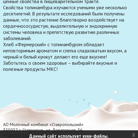
ценные свойства в пищеварительном тракте.
Свойства топинамбура изучаются учеными уже несколько
десятилетий. В результате исследований были получены
данные, что это растение благотворно воздействует на
сердечнососудистую, выделительную и эндокринную
системы человека и препятствую развитию различных
заболеваний.
Хлеб «Фермерский» с топинамбуром обладает
неповторимым ароматом и слегка сладковатым вкусом, а
черный и белый кунжут делают его еще вкуснее!
Заботьтесь о своем здоровье – выбирайте вкусные и
полезные продукты МКС!
АО Молочный комбинат «Ставропольский»
355037, г. Ставрополь, ул. Доваторцев, 36
x
+7 (8652)
24-70-95
(приёмная)
Данный сайт использует куки-файлы.