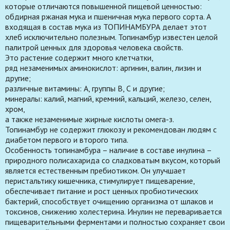
которые отличаются повышенной пищевой ценностью:
обдирная ржаная мука и пшеничная мука первого сорта. А
входящая в состав мука из ТОПИНАМБУРА делает этот
хлеб исключительно полезным. Топинамбур известен целой
палитрой ценных для здоровья человека свойств.
Это растение содержит много клетчатки,
ряд незаменимых аминокислот: аргинин, валин, лизин и
другие;
различные витамины: А, группы В, С и другие;
минералы: калий, магний, кремний, кальций, железо, селен,
хром,
а также незаменимые жирные кислоты омега-з.
Топинамбур не содержит глюкозу и рекомендован людям с
диабетом первого и второго типа.
Особенность топинамбура – наличие в составе инулина –
природного полисахарида со сладковатым вкусом, который
является естественным пребиотиком. Он улучшает
перистальтику кишечника, стимулирует пищеварение,
обеспечивает питание и рост ценных пробиотических
бактерий, способствует очищению организма от шлаков и
токсинов, снижению холестерина. Инулин не переваривается
пищеварительными ферментами и полностью сохраняет свои