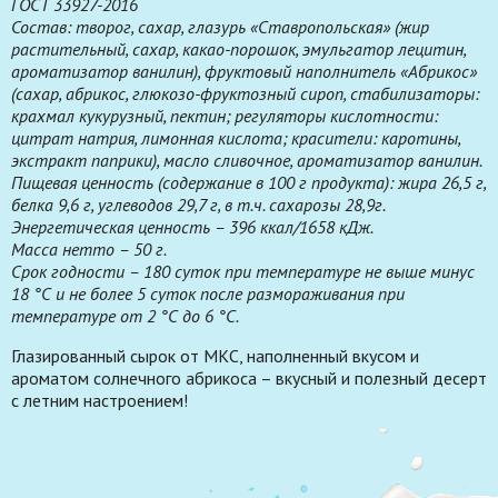
ГОСТ
33927-2016
Состав: творог, сахар, глазурь «Ставропольская» (жир
растительный, сахар, какао-порошок, эмульгатор лецитин,
ароматизатор ванилин), фруктовый наполнитель «Абрикос»
(сахар, абрикос, глюкозо-фруктозный сироп, стабилизаторы:
крахмал кукурузный, пектин; регуляторы кислотности:
цитрат натрия, лимонная кислота; красители: каротины,
экстракт паприки), масло сливочное, ароматизатор ванилин.
Пищевая ценность (содержание в 100 г продукта): жира 26,5 г,
белка 9,6 г, углеводов 29,7 г, в т.ч. сахарозы 28,9г.
Энергетическая ценность – 396 ккал/1658 кДж.
Масса нетто – 50 г.
Срок годности – 180 суток при температуре не выше минус
18 °С и не более 5 суток после размораживания при
температуре от 2 °С до 6 °С.
Глазированный сырок от МКС, наполненный вкусом и
ароматом солнечного абрикоса – вкусный и полезный десерт
с летним настроением!