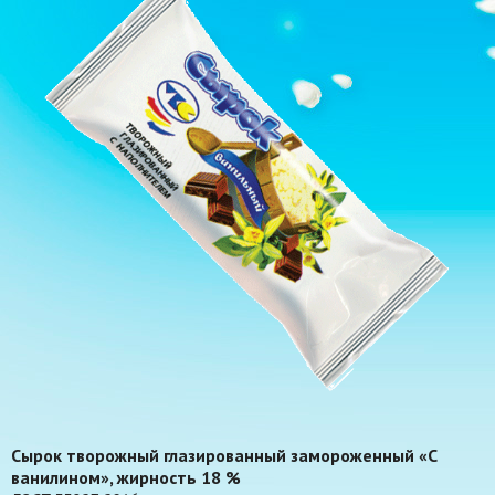
Сырок творожный глазированный замороженный «С
ванилином», жирность 18 %