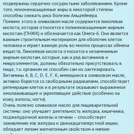
подвержены сердечно-сосудистыми заболеваниями. Кроме
того, мононенасыщенные жиры в некоторой степени
способны снижать риск болезни Альцгеймера.
Помимо этого в оливковом масле содержится линолевая
кислота, которая относится к полиненасыщенным жирным
кислотам (ПНЖК) и обозначается как Омега-6. Она является
важным строительным материалом для оболочек клеток
человека и играет важную роль во многих процессах обмена
веществ. Линолевая кислота относится к незаменимым
жирным кислотам, которые, как и ряд витаминов и
микроэлементов, должны обязательно присутствовать в
пище, т.к. организм не способен сам их синтезировать.
Витамины A, B, C, D, E, F, K, имеющиеся в оливковом масле,
активно борются со свободными радикалами, способствуют
регенерации клеток и в результате оказывают выраженное
омолаживающее и укрепляющее действие (особенно на
кожу, волосы, ногти).
Очень полезно оливковое масло для пищеварительной
системы: оно улучшает деятельность желудка, кишечника,
поджелудочной железы и печени – способствует
заживлению язв желудка и двенадцатиперстной кишки,
обладает легким желчегонным свойством и мягким