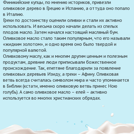
Финикийские купцы, по мнению историков, привезли
оливковое дерево в Грецию и Испанию, а оттуда оно попало
в Италию.
Греки по достоинству оценили оливки и стали их активно
использовать. И весьма скоро начали делать из спелых
плодов масло. Затем начался настоящий масляный бум.
Оливковое масло стало таким популярным, что его называли
«жидким золотом», и одно время оно было твердой и
популярной валютой.
Оливковому маслу, как и многим другим ценным и полезным
продуктам, древние люди приписывали божественное
происхождение. Так, египтяне благодарили за появление
оливковых деревьев Изиду, а греки – Афину. Оливковая
ветвь всегда считалась символом мира и часто упоминается
в Библии (кстати, именно оливковую ветвь принес Ною
голубь). А само оливковое масло – елей – активно
используется во многих христианских обрядах.