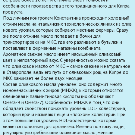
особенности производства этого традиционного для Кипра
продукта.
Под личным контролем Константина происходит холодный
отжим масла на итальянских технологических линиях из олив
нового урожая, которые собирают местные фермеры. Сразу
же после отжима масло попадает в бочки для
транспортировки на МКС, где его разливают в бутылки и
поставляют в фирменные магазины комбината.
Ароматное свежее масло имеет насыщенный оливковый
цвет и неповторимый вкус. С уверенностью можно сказать,
что оливковое масло от МКС – самое свежее и натуральное
в Ставрополе, ведь его путь от оливковых рощ на Кипре до
МКС занимает не более двух месяцев.
Состав оливкового масла уникален: оно содержит много
мононенасыщенных жиров (МНЖК), к которым относятся
олеиновая и пальмитиновая кислоты (их обозначают
Омега-9 и Омега-7). Особенность МНЖК в том, что они
обладает свойством понижать уровень LDL- холестерина,
который врачи называют еще и «плохой» холестерин. При
этом повышается уровень HDL-холестерина, который
является полезным для организма. Именно поэтому люди,
регулярно употребляющие оливковое масло, меньше