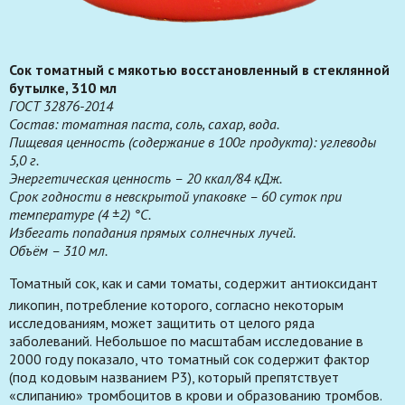
Сок томатный с мякотью восстановленный в стеклянной
бутылке, 310 мл
ГОСТ 32876-2014
Состав: томатная паста, соль, сахар, вода.
Пищевая ценность (содержание в 100г продукта): углеводы
5,0 г.
Энергетическая ценность – 20 ккал/84 кДж.
Срок годности в невскрытой упаковке – 60 суток при
температуре (4 ±2) °С.
Избегать попадания прямых солнечных лучей.
Объём – 310 мл.
Томатный сок, как и сами томаты, содержит антиоксидант
ликопин
, потребление которого, согласно некоторым
исследованиям, может защитить от целого ряда
заболеваний. Небольшое по масштабам исследование в
2000 году показало, что томатный сок содержит фактор
(под кодовым названием P3), который препятствует
«слипанию» тромбоцитов
в крови и образованию тромбов
.