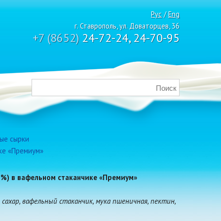
Рус
/
Eng
г. Ставрополь, ул. Доваторцев, 36
+7 (8652)
24-72-24, 24-70-95
ые сырки
ике «Премиум»
 %) в вафельном стаканчике «Премиум»
, сахар, вафельный стаканчик, мука пшеничная, пектин,