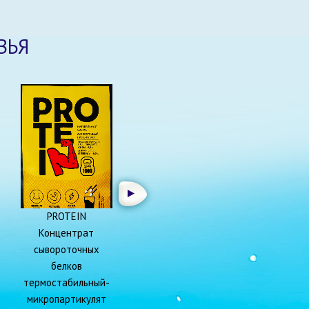
ВЬЯ
PROTEIN
Концентрат
сывороточных
белков
термостабильный-
микропартикулят