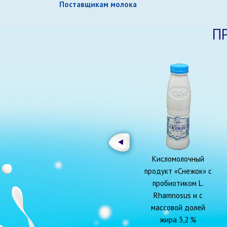
Поставщикам молока
П
Кисломолочный
продукт «Снежок» с
пробиотиком L.
Rhamnosus и с
массовой долей
жира 3,2 %