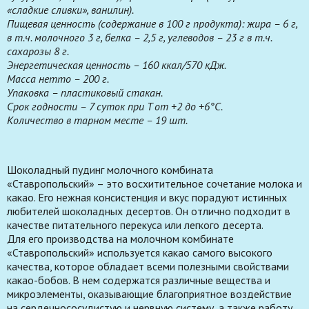
«сладкие сливки», ванилин).
Пищевая ценность (содержание в 100 г продукта): жира – 6 г,
в т.ч. молочного 3 г, белка – 2,5 г, углеводов – 23 г в т.ч.
сахарозы 8 г.
Энергетическая ценность – 160 ккал/570 кДж.
Масса нетто – 200 г.
Упаковка – пластиковый стакан.
Срок годности – 7 суток при T от +2 до +6°С.
Количество в тарном месте – 19 шт.
Шоколадный пудинг молочного комбината
«Ставропольский» – это восхитительное сочетание молока и
какао. Его нежная консистенция и вкус порадуют истинных
любителей шоколадных десертов. Он отлично подходит в
качестве питательного перекуса или легкого десерта.
Для его производства на молочном комбинате
«Ставропольский» используется какао самого высокого
качества, которое обладает всеми полезными свойствами
какао-бобов. В нем содержатся различные вещества и
микроэлементы, оказывающие благоприятное воздействие
на сердечнососудистую и нервную систему, а также работу