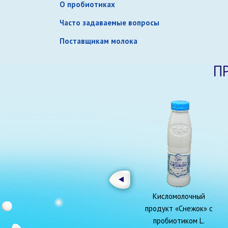
О пробиотиках
Часто задаваемые вопросы
Поставщикам молока
П
Кисломолочный
продукт «Снежок» с
пробиотиком L.