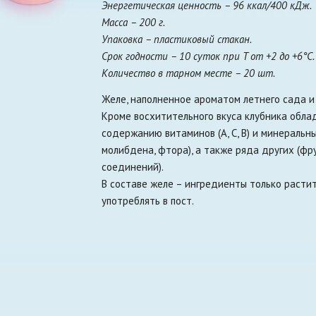
Энергетическая ценность – 96 ккал/400 кДж.
Масса – 200 г.
Упаковка – пластиковый стакан.
Срок годности – 10 суток при T от +2 до +6°С.
Количество в тарном месте – 20 шт.
Желе, наполненное ароматом летнего сада и 
Кроме восхитительного вкуса клубника обла
содержанию витаминов (А, С, В) и минеральны
молибдена, фтора), а также ряда других (ф
соединений).
В составе желе – ингредиенты только расти
употреблять в пост.