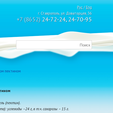
Рус
/
Eng
г. Ставрополь, ул. Доваторцев, 36
+7 (8652)
24-72-24, 24-70-95
ком пектином
ктином
ель (пектин).
): углеводы –24 г, в т.ч. сахарозы – 15 г.