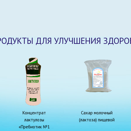
РОДУКТЫ ДЛЯ УЛУЧШЕНИЯ ЗДОРО
Концентрат
Сахар молочный
лактулозы
(лактоза) пищевой
«Пребиотик №1