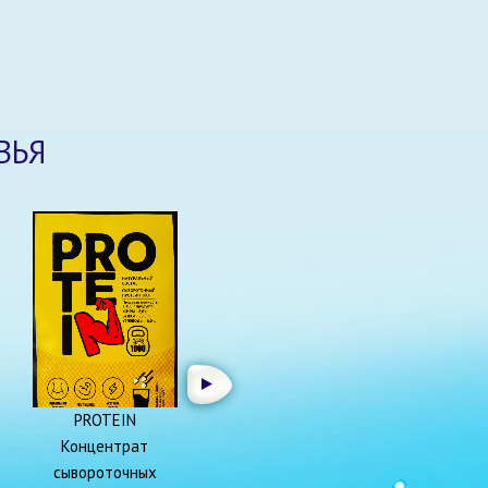
ВЬЯ
PROTEIN
Концентрат
сывороточных