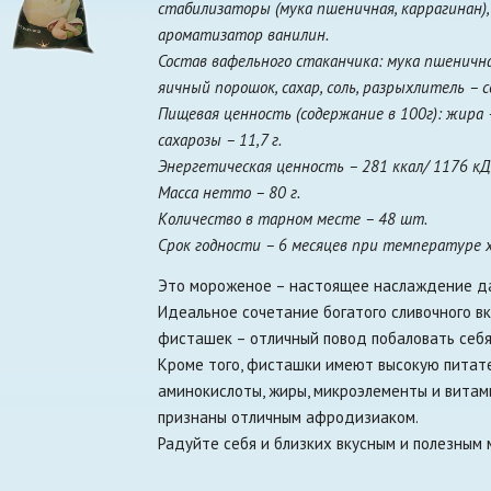
стабилизаторы (мука пшеничная, каррагинан),
ароматизатор ванилин.
Состав вафельного стаканчика: мука пшеничн
яичный порошок, сахар, соль, разрыхлитель – 
Пищевая ценность (содержание в 100г): жира – 1
сахарозы – 11,7 г.
Энергетическая ценность – 281 ккал/ 1176 к
Масса нетто – 80 г.
Количество в тарном месте – 48 шт.
Срок годности – 6 месяцев при температуре х
Это мороженое – настоящее наслаждение да
Идеальное сочетание богатого сливочного в
фисташек – отличный повод побаловать себ
Кроме того, фисташки имеют высокую питат
аминокислоты, жиры, микроэлементы и витами
признаны отличным афродизиаком.
Радуйте себя и близких вкусным и полезным