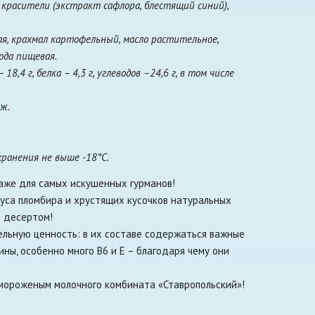
 красители (экстракт сафлора, блестящий синий),
ая, крахмал картофельный, масло растительное,
сода пищевая.
8,4 г, белка – 4,3 г, углеводов –24,6 г, в том числе
Дж.
ранения не выше -18°С.
же для самых искушенных гурманов!
куса пломбира и хрустящих кусочков натуральных
я десертом!
ельную ценность: в их составе содержаться важные
ны, особенно много B6 и E – благодаря чему они
 мороженым молочного комбината «Ставропольский»!