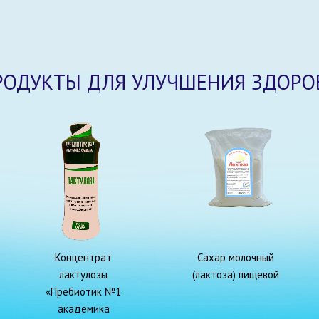
РОДУКТЫ ДЛЯ УЛУЧШЕНИЯ ЗДОРО
Концентрат
Сахар молочный
лактулозы
(лактоза) пищевой
«Пребиотик №1
академика