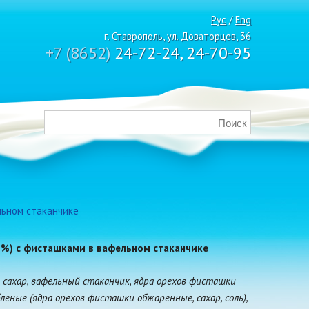
Рус
/
Eng
г. Ставрополь, ул. Доваторцев, 36
+7 (8652)
24-72-24, 24-70-95
льном стаканчике
 %) с фисташками в вафельном стаканчике
, сахар, вафельный стаканчик, ядра орехов фисташки
еные (ядра орехов фисташки обжаренные, сахар, соль),