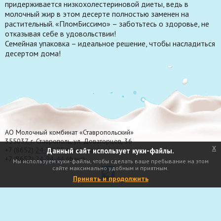
придерживается низкохолестериновой диеты, ведь в
молочный жир в этом десерте полностью заменен на
растительный. «ПломБиссимо» – заботьтесь о здоровье, не
отказывая себе в удовольствии!
Семейная упаковка – идеальное решение, чтобы насладиться
десертом дома!
АО Молочный комбинат «Ставропольский»
355037, г. Ставрополь, ул. Доваторцев, 36
x
+7 (8652)
24-70-95
(приёмная)
Данный сайт использует куки-файлы.
+7 (8652)
24-94-44
(факс)
Мы используем куки-файлы, чтобы сделать ваше пребывание на этом
сайте максимально удобным и приятным.
Принять и продолжить