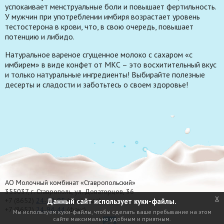
успокаивает менструальные боли и повышает фертильность.
У мужчин при употреблении имбиря возрастает уровень
тестостерона в крови, что, в свою очередь, повышает
потенцию и либидо.
Натуральное вареное сгущенное молоко с сахаром «с
имбирем» в виде конфет от МКС – это восхитительный вкус
и только натуральные ингредиенты! Выбирайте полезные
десерты и сладости и заботьтесь о своем здоровье!
АО Молочный комбинат «Ставропольский»
355037, г. Ставрополь, ул. Доваторцев, 36
x
+7 (8652)
24-70-95
(приёмная)
Данный сайт использует куки-файлы.
+7 (8652)
24-94-44
(факс)
Мы используем куки-файлы, чтобы сделать ваше пребывание на этом
сайте максимально удобным и приятным.