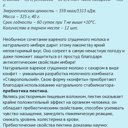
г.
Энергетическая ценность – 359 ккал/1513 кДж.
Масса – 325 г, 40 г.
Срок годности – 60 суток при T не выше +10°С.
Количество в тарном месте – 12 шт.
Необычное сочетание вареного сгущенного молока и
натурального имбиря дарит этому лакомству яркий
неповторимый вкус. Оно согреет в самую ненастную погоду и
даже поможет защититься от простуд благодаря
антисептическим свойствам имбиря!
Натуральное вареное сгущенное молоко с сахаром в виде
конфет – уникальная разработка молочного комбината
«Ставропольский». Свою форму «конфеты» приобретают
благодаря использованию натурального стабилизатора-
пребиотика пектина.
Являясь растворимым пищевым волокном, пектин оказывает
крайне положительный эффект на организм человека: он
обладает пребиотическими свойствами, способен усиливать
чувство насыщения, замедлять гликемическую реакцию,
снижать уровень холестерина в крови.
Пребиотические свойства пектина доказаны научно: