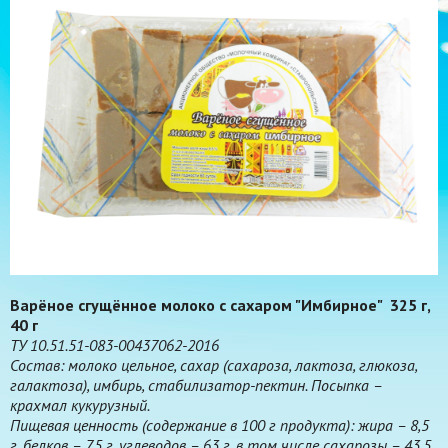
Варёное сгущённое молоко с сахаром "Имбирное" 325 г,
40 г
ТУ 10.51.51-083-00437062-2016
Состав: молоко цельное, сахар (сахароза, лактоза, глюкоза,
галактоза), имбирь, стабилизатор-пектин. Посыпка –
крахмал кукурузный.
Пищевая ценность (содержание в 100 г продукта): жира – 8,5
г, белков – 7,5 г, углеводов – 63 г, в том числе сахарозы – 43,5