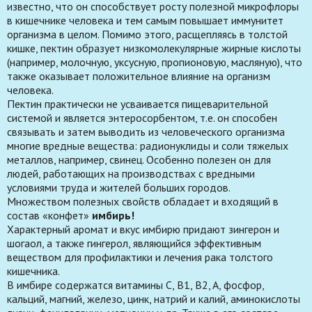
известно, что он способствует росту полезной микрофлоры
в кишечнике человека и тем самым повышает иммунитет
организма в целом. Помимо этого, расщепляясь в толстой
кишке, пектин образует низкомолекулярные жирные кислоты
(например, молочную, уксусную, пропионовую, масляную), что
также оказывает положительное влияние на организм
человека.
Пектин практически не усваивается пищеварительной
системой и является энтеросорбентом, т.е. он способен
связывать и затем выводить из человеческого организма
многие вредные вещества: радионуклиды и соли тяжелых
металлов, например, свинец. Особенно полезен он для
людей, работающих на производствах с вредными
условиями труда и жителей больших городов.
Множеством полезных свойств обладает и входящий в
состав «конфет»
имбирь!
Характерный аромат и вкус имбирю придают зингерон и
шогаол, а также гингерол, являющийся эффективным
веществом для профилактики и лечения рака толстого
кишечника.
В имбире содержатся витамины C, B1, B2, A, фосфор,
кальций, магний, железо, цинк, натрий и калий, аминокислоты