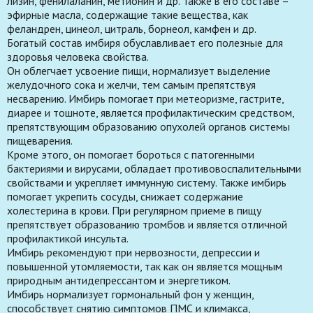
лизин, фенилаланин, метионин и др. Также в его составе –
эфирные масла, содержащие такие вещества, как
феландрен, цинеол, цитраль, борнеол, камфен и др.
Богатый состав имбиря обуславливает его полезные для
здоровья человека свойства.
Он облегчает усвоение пищи, нормализует выделение
желудочного сока и желчи, тем самым препятствуя
несварению. Имбирь помогает при метеоризме, гастрите,
диарее и тошноте, является профилактическим средством,
препятствующим образованию опухолей органов системы
пищеварения.
Кроме этого, он помогает бороться с патогенными
бактериями и вирусами, обладает противовоспалительными
свойствами и укрепляет иммунную систему. Также имбирь
помогает укрепить сосуды, снижает содержание
холестерина в крови. При регулярном приеме в пищу
препятствует образованию тромбов и является отличной
профилактикой инсульта.
Имбирь рекомендуют при нервозности, депрессии и
повышенной утомляемости, так как он является мощным
природным антидепрессантом и энергетиком.
Имбирь нормализует гормональный фон у женщин,
способствует снятию симптомов ПМС и климакса,