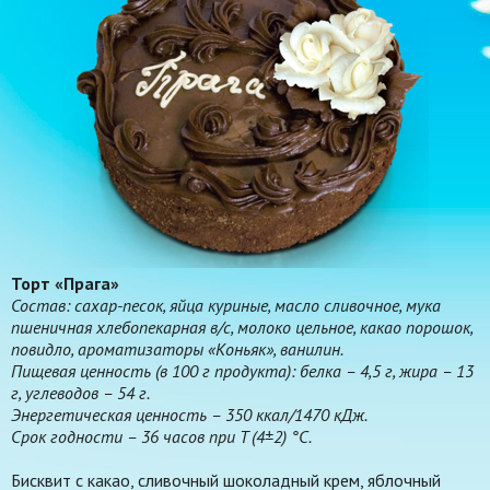
Торт «Прага»
Состав: сахар-песок, яйца куриные, масло сливочное, мука
пшеничная хлебопекарная в/с, молоко цельное, какао порошок,
повидло, ароматизаторы «Коньяк», ванилин.
Пищевая ценность (в 100 г продукта): белка – 4,5 г, жира – 13
г, углеводов – 54 г.
Энергетическая ценность – 350 ккал/1470 кДж.
Срок годности – 36 часов при T (4±2) °С.
Бисквит с какао, сливочный шоколадный крем, яблочный