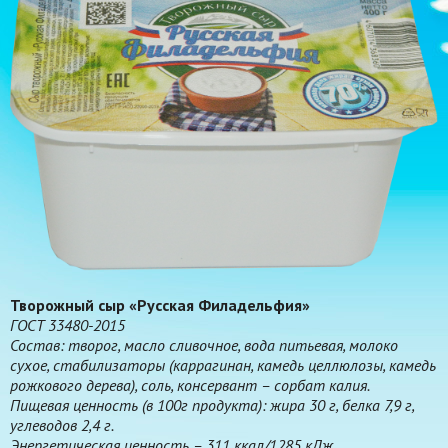
Творожный сыр «Русская Филадельфия»
ГОСТ 33480-2015
Состав: творог, масло сливочное, вода питьевая, молоко
сухое, стабилизаторы (каррагинан, камедь целлюлозы, камедь
рожкового дерева), соль, консервант – сорбат калия.
Пищевая ценность (в 100г продукта): жира 30 г, белка 7,9 г,
углеводов 2,4 г.
Энергетическая ценность – 311 ккал/1285 кДж.