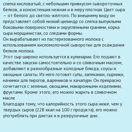
слегка кисловатый, с небольшим привкусом сывороточных
белков, а консистенция нежная и в меру плотная. Цвет сыра
— от белого до светло-жёлтого. По внешнему виду он
представляет собой низкий цилиндр со слегка выпуклыми
боковыми поверхностями и округлёнными гранями, корка
сыра морщинистая, со следами формы.
Он вырабатывают из пастеризованного молока с
использованием кисломолочной сыворотки для осаждения
белков молока.
Этот сыр широко используется в кулинарии. Его подают в
качестве закуски самостоятельно и со сливочным маслом,
добавляют в разнообразные холодные блюда, соусы и
овощные салаты. Из него готовят супы, запеканки, сырники,
начинки для пирогов, вареников и хачапури. Он прекрасно
сочетается с зеленью, овощами, макаронными изделиями,
фруктами. Кроме этого, его можно жарить в сливочном
масле
Благодаря тому, что калорийность этого сыра ниже, чем у
твердых сыров (228 ккал на 100 г продукта), его можно
употреблять при диетах и в разгрузочные дни.