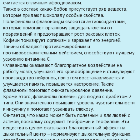
считается отличным афродизиаком.
Также в составе какао-бобов присутствует ряд веществ,
которые придают шоколаду особые свойства.
Полифенолы и флавоноиды являются антиоксидантами,
которые помогают организму защищать клетки от
повреждений и предотвращают рост раковых клеток.
Кофеин тонизирует организм и заряжает его энергией.
Танины обладают противомикробным и
противовоспалительным действием, способствуют лучшему
усвоению витамина С.
Флаванолы оказывают благоприятное воздействие на
работу мозга, улучшают его кровообращение и стимулируют
производство нейронов, при этом восстанавливается и
улучшается память, повышается настроение. Также
флаванолы помогают снижать кровяное давление.
Кроме этого, флаванолы полезны для людей с диабетом 2
типа. Они значительно повышают уровень чувствительности
к инсулину и помогают усваивать глюкозу.
Считается, что какао может быть полезным и для людей с
астмой, поскольку содержит теобромин и теофиллин. Эти
вещества в целом оказывают благоприятный эффект на
дыхательный центр – нормализуют дыхательную функцию,
способствуют насыщению крови кислородом и снижению