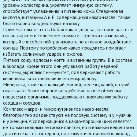
уровень холестерина, укрепляет иммунную систему,
способствует увлажнению и питанию кожи. Стеариновая
кислота, витамины А и Е, содержащиеся какао-масле, также
благотворно воздействуют на кожу.
Примечательно, что в бобах какао-дерева, которое растет в
очень жарком и солнечном климате, содержится меланин,
который способен нейтрализовать негативное воздействие
солнца. Поэтому потребление какао-продуктов помогает
избегать солнечных ударов и ожогов.
Питают кожу, волосы и ногти и витамины группы B в составе
шоколада, кроме этого они улучшают работу нервной
системы, укрепляют иммунитет, поддерживают работу
кишечника, восстанавливая его микрофлору.
Минералы, такие как кальций, магний, железо, калий, натрий
оказывают благотворное воздействие на все обменные
процессы в организме, поддерживают нормальную работу
сердца и сосудов.
Комплекс макро- и микронутриентов какао-масла
благоприятно воздействуют на половую систему и у мужчин,
и у женщин. А содержащийся в какао-порошке цинк является
не только мощным антиоксидантом, но и важным веществом
для синтеза тестостерона, поэтому качественный шоколад