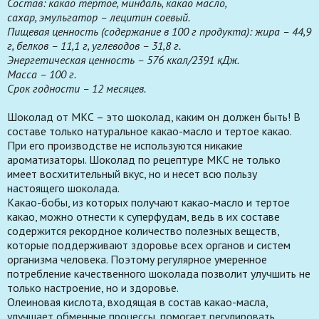
Состав: какао тертое, миндаль, какао масло,
сахар,
эмульгатор – лецитин соевый.
Пищевая ценность (содержание в 100 г продукта): жира – 44,9
г, белков – 11,1 г, углеводов – 31,8 г.
Энергетическая ценность – 576 ккал/2391 кДж.
Масса – 100 г.
Срок годности – 12 месяцев.
Шоколад от МКС – это шоколад, каким он должен быть! В
составе только натуральное какао-масло и тертое какао.
При его производстве не используются никакие
ароматизаторы. Шоколад по рецептуре МКС не только
имеет восхитительный вкус, но и несет всю пользу
настоящего шоколада.
Какао-бобы, из которых получают какао-масло и тертое
какао, можно отнести к суперфудам, ведь в их составе
содержится рекордное количество полезных веществ,
которые поддерживают здоровье всех органов и систем
организма человека. Поэтому регулярное умеренное
потребление качественного шоколада позволит улучшить не
только настроение, но и здоровье.
Олеиновая кислота, входящая в состав какао-масла,
улучшает обменные процессы, помогает регулировать