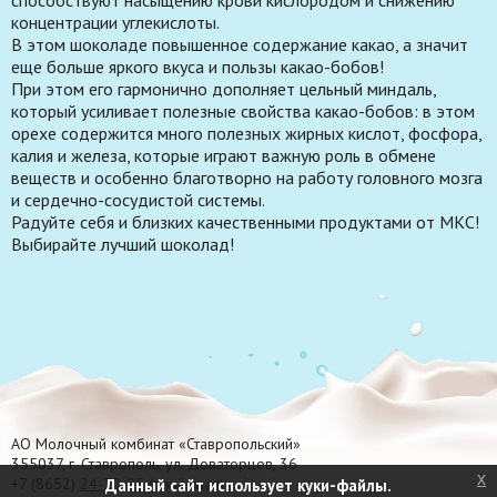
концентрации углекислоты.
В этом шоколаде повышенное содержание какао, а значит
еще больше яркого вкуса и пользы какао-бобов!
При этом его гармонично дополняет цельный миндаль,
который усиливает полезные свойства какао-бобов: в этом
орехе содержится много полезных жирных кислот, фосфора,
калия и железа, которые играют важную роль в обмене
веществ и особенно благотворно на работу головного мозга
и сердечно-сосудистой системы.
Радуйте себя и близких качественными продуктами от МКС!
Выбирайте лучший шоколад!
АО Молочный комбинат «Ставропольский»
355037, г. Ставрополь, ул. Доваторцев, 36
x
+7 (8652)
24-70-95
(приёмная)
Данный сайт использует куки-файлы.