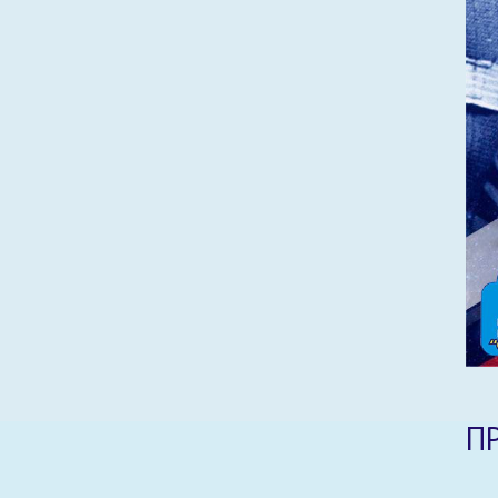
Соки, напитки, вода
Хлебобулочные изделия
Торты, пирожные, рулеты
Печенье, пряники, сухари
Бакалея
Полуфабрикаты
Снеки
Ингредиенты из молока для розничной
реализации
Продукты линейки «Премиум»
П