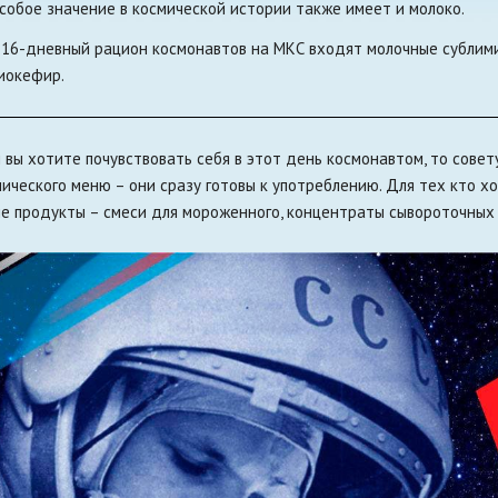
собое значение в космической истории также имеет и молоко.
 16-дневный рацион космонавтов на МКС входят молочные сублими
иокефир.
и вы хотите почувствовать себя в этот день космонавтом, то сове
мического меню – они сразу готовы к употреблению. Для тех кто х
ие продукты – смеси для мороженного, концентраты сывороточных б