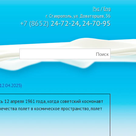
Рус
/
Eng
г. Ставрополь, ул. Доваторцев, 36
+7 (8652)
24-72-24, 24-70-95
2.04.2025)
ь 12 апреля 1961 года, когда советский космонавт
ечества полет в космическое пространство, полет