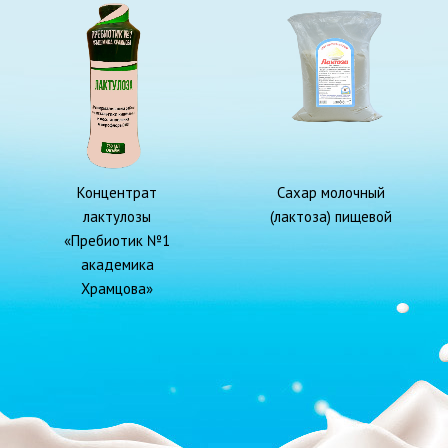
Концентрат
Сахар молочный
лактулозы
(лактоза) пищевой
«Пребиотик №1
академика
Храмцова»