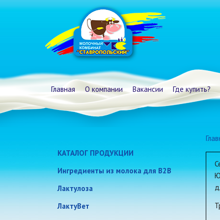
Главная
О компании
Вакансии
Где купить?
Глав
КАТАЛОГ ПРОДУКЦИИ
С
Молоко и сливки
Ингредиенты из молока для B2B
Ю
Традиционные кисломолочные
д
Лактулоза
продукты и сметана
Т
ЛактуВет
Биойогурты