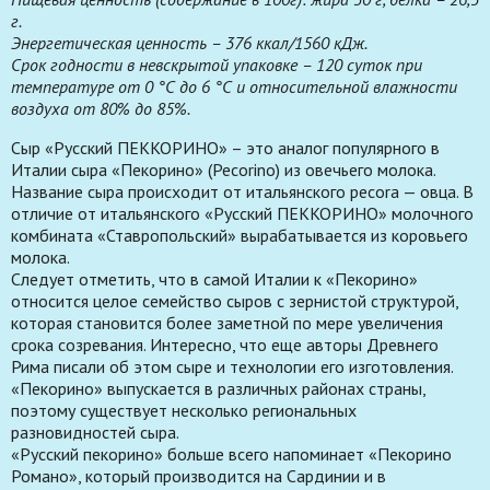
г.
Энергетическая ценность – 376 ккал/1560 кДж.
Срок годности в невскрытой упаковке – 120 суток при
температуре от 0 °С до 6 °С и относительной влажности
воздуха от 80% до 85%.
Сыр «Русский ПEKKOPИНO» – это аналог популярного в
Италии сыра «Пекорино» (Pecorino) из овечьего молока.
Название сыра происходит от итальянского pecora — овца. В
отличие от итальянского «Русский ПEKKOPИНO» молочного
комбината «Ставропольский» вырабатывается из коровьего
молока.
Следует отметить, что в самой Италии к «Пекорино»
относится целое семейство сыров с зернистой структурой,
которая становится более заметной по мере увеличения
срока созревания. Интересно, что еще авторы Древнего
Рима писали об этом сыре и технологии его изготовления.
«Пекорино» выпускается в различных районах страны,
поэтому существует несколько региональных
разновидностей сыра.
«Русский пекорино» больше всего напоминает «Пекорино
Романо», который производится на Сардинии и в