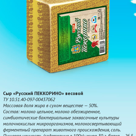
Сыр «Русский ПEKKOPИНO» весовой
ТУ 10.51.40-097-00437062
Массовая доля жира в сухом веществе — 50%.
Состав: молоко цельное, молоко обезжиренное,
симбиотические бактериальные заквасочные культуры
молочнокислых микроорганизмов, молокосвертывающий
ферментный препарат животного происхождения, соль.
Пищевая ценность (содержание в 100г): жира 30 г, белка – 26,5