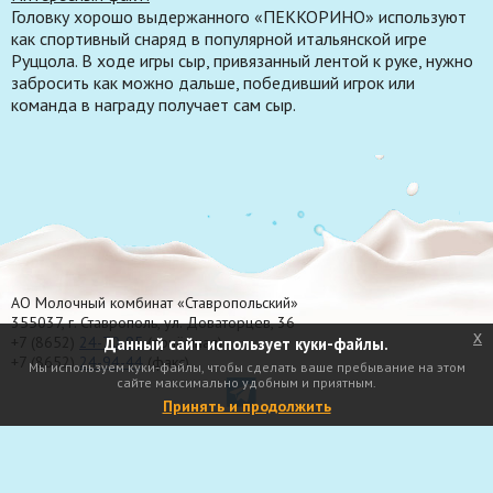
Головку хорошо выдержанного «ПEKKOPИНO» используют
как спортивный снаряд в популярной итальянской игре
Руццола. В ходе игры сыр, привязанный лентой к руке, нужно
забросить как можно дальше, победивший игрок или
команда в награду получает сам сыр.
АО Молочный комбинат «Ставропольский»
355037, г. Ставрополь, ул. Доваторцев, 36
x
+7 (8652)
24-70-95
(приёмная)
Данный сайт использует куки-файлы.
+7 (8652)
24-94-44
(факс)
Мы используем куки-файлы, чтобы сделать ваше пребывание на этом
сайте максимально удобным и приятным.
Принять и продолжить