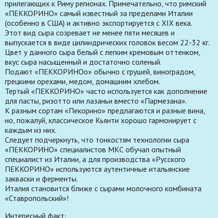
прилегающих к Риму регионах. Примечательно, что римский
«ПEKKOPИНO» самый известный за пределами Италии
(особенно в США) и активно экспортируется с XIX века.
Этот вид сыра созревает не менее пяти месяцев и
выпускается в виде цилиндрических головок весом 22-32 кг.
Цвет у данного сыра белый с легким кремовым оттенком,
вкус сыра насыщенный и достаточно соленый.
Подают «ПEKKOPИНOо» обычно с грушей, виноградом,
грецкими орехами, медом, домашним хлебом.
Тертый «ПEKKOPИНO» часто используется как дополнение
для пасты, ризотто или лазаньи вместо «Пармезана».
К разным сортам «Пекорино» предлагаются и разные вина,
но, пожалуй, классическое Кьянти хорошо гармонирует с
каждым из них.
Следует подчеркнуть, что тонкостям технологии сыра
«ПEKKOPИНO» специалистов МКС обучал опытный
специалист из Италии, а для производства «Русского
ПEKKOPИНO» используются аутентичные итальянские
закваски и ферменты.
Италия становится ближе с сырами молочного комбината
«Ставропольский»!
Интересный факт: